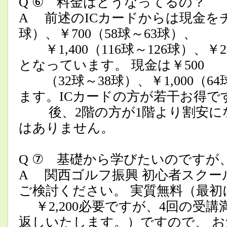
Q ⑥ 料金はどうなってるの？
A 前述のICカードからは現金をチ
球）、￥700（58球～63球）、
￥1,400（116球～126球）、￥2,
となっています。 現金は￥500
（32球～38球）、￥1,000（6
ます。ICカードの方が若干お得で
後、2階の方が1階より割安にな
はありません。
Q ⑦ 基礎から学びたいのですが
A 関西ゴルフ振興 初心者スク
ご検討ください。 実質無料（最初
￥2,200必要ですが、4回の受
返しいたします。）ですので、 お