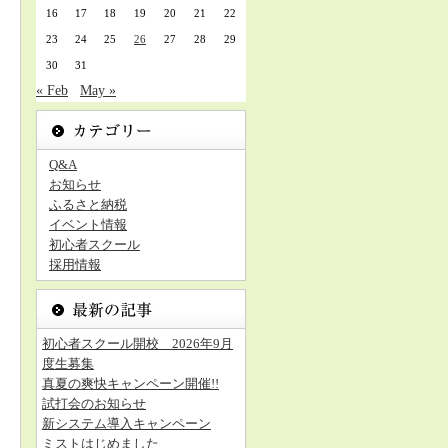
16
17
18
19
20
21
22
23
24
25
26
27
28
29
30
31
« Feb
May »
Q&A
お知らせ
ふるさと納税
イベント情報
初心者スクール
採用情報
初心者スクール開校 2026年9月
度生募集
真夏の爽快キャンペーン開催!!
試打会のお知らせ
新システム導入キャンペーン
ミストはじめました